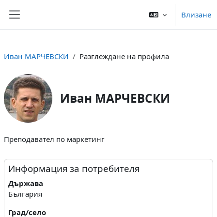
Прескочи на основното съдържание
Влизане
Страничен панел
Иван МАРЧЕВСКИ
Разглеждане на профила
Иван МАРЧЕВСКИ
Преподавател по маркетинг
User profile
Блокове с основно съдържание
Информация за потребителя
Държава
България
Град/село